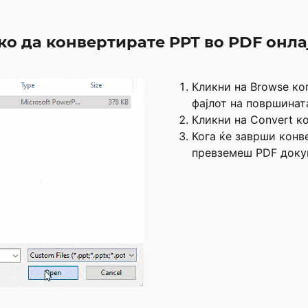
ко да конвертирате PPT во PDF онла
Кликни на Browse ко
фајлот на површинат
Кликни на Convert ко
Кога ќе заврши конв
превземеш PDF доку