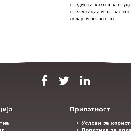
поединци, како и за студ
презентации и бараат лес
онлајн и бесплатно.
ција
Приватност
тна
Услови за корис
ас
Политика за при