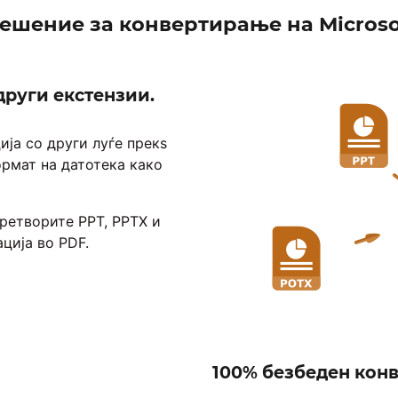
ешение за конвертирање на Microso
други екстензии.
ија со други луѓе прекѕ
рмат на датотека како
претворите PPT, PPTX и
ција во PDF.
100% безбеден конв