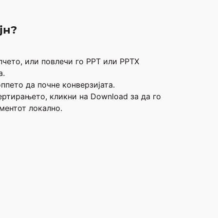
јн?
пчето, или повлечи го PPT или PPTX
а.
ппето да почне конверзијата.
ертирањето, кликни на Download за да го
ментот локално.