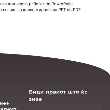
енти кои често работат со PowerPoint
ен начин за конвертирање на PPT во PDF
Биди првиот што ќе
знае
тење
ватност