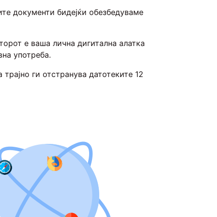
ите документи бидејќи обезбедуваме
торот е ваша лична дигитална алатка
вна употреба.
трајно ги отстранува датотеките 12