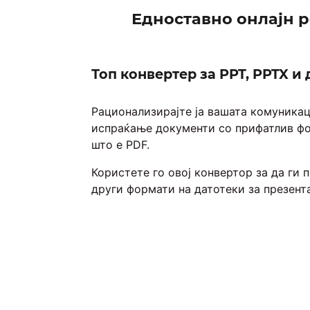
Едноставно онлајн р
Топ конвертер за PPT, PPTX и 
Рационализирајте ја вашата комуникац
испраќање документи со прифатлив фо
што е PDF.
Користете го овој конвертор за да ги 
други формати на датотеки за презента