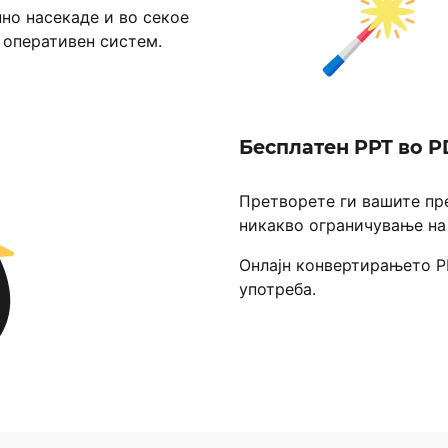
пно насекаде и во секое
 оперативен систем.
Бесплатен PPT во P
Претворете ги вашите пре
никакво ограничување на
Онлајн конвертирањето PP
употреба.