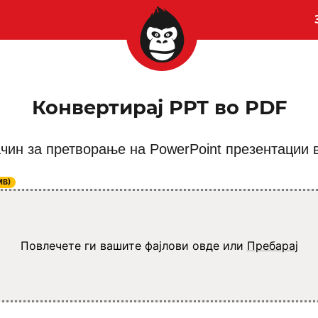
Конвертирај PPT во PDF
чин за претворање на PowerPoint презентации 
MB)
Повлечете ги вашите фајлови овде или
Пребарај