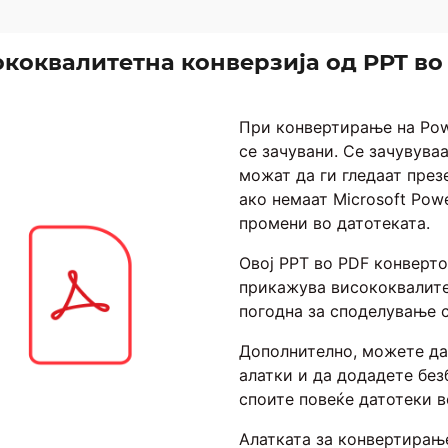
коквалитетна конверзија од PPT во
При конвертирање на Pow
се зачувани. Се зачувува
можат да ги гледаат през
ако немаат Microsoft Powe
промени во датотеката.
Овој PPT во PDF конверт
прикажува висококвалите
погодна за споделување с
Дополнително, можете да
алатки и да додадете без
споите повеќе датотеки в
Алатката за конвертирање