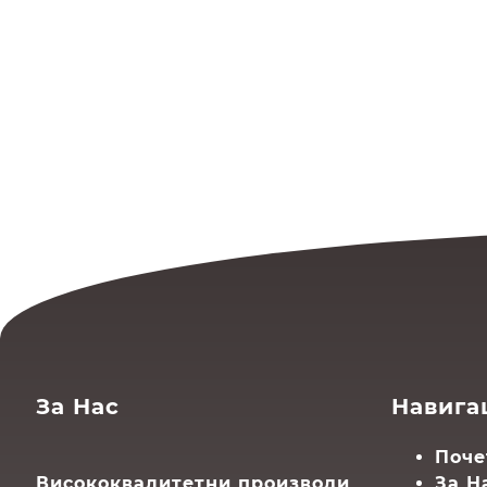
За Нас
Навига
Поче
Висококвалитетни производи
За Н