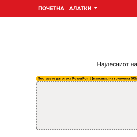
ПОЧЕТНА
АЛАТКИ
Најлесниот на
Поставете датотека PowerPoint (максимална големина 50