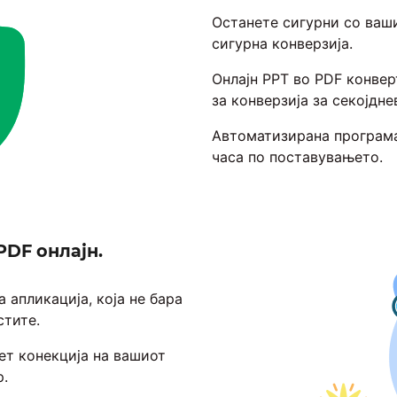
Останете сигурни со ваш
сигурна конверзија.
Онлајн PPT во PDF конвер
за конверзија за секојдне
Автоматизирана програма 
часа по поставувањето.
PDF онлајн.
 апликација, која не бара
стите.
ет конекција на вашиот
р.