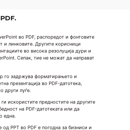
 PDF.
erPoint во PDF, распоредот и фонтовите
ат и линковите. Другите корисници
ентациите во висока резолуција дури и
rPoint. Сепак, тие не можат да направат
ор го задржува форматирањето и
тна презентација во PDF-датотека,
о други луѓе.
 ги искористите предностите на другите
бедност на PDF-датотеката или да
о една.
 од PPT во PDF е погодна за бизниси и