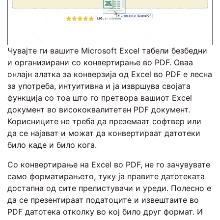
Чувајте ги вашите Microsoft Excel табели безбедни
и организирани со конвертирање во PDF. Оваа
онлајн алатка за конверзија од Excel во PDF е лесна
за употреба, интуитивна и ја извршува својата
функција со тоа што го претвора вашиот Excel
документ во висококвалитетен PDF документ.
Корисниците не треба да преземаат софтвер или
да се најават и можат да конвертираат датотеки
било каде и било кога.
Со конвертирање на Excel во PDF, не го зачувувате
само форматирањето, туку ја правите датотеката
достапна од сите прелистувачи и уреди. Полесно е
да се презентираат податоците и извештаите во
PDF датотека отколку во кој било друг формат. И