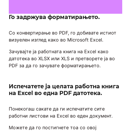
Го задржува форматирањето.
Со конвертирање во PDF, го добивате истиот
визуелен изглед како во Microsoft Excel.
Зачувајте ја работната книга на Excel како
датотека во XLSX или XLS и претворете ја во
PDF за да го зачувате форматирањето.
Испечатете ја целата работна книга
на Excel во една PDF датотека.
Понекогаш сакате да ги испечатите сите
работни листови на Excel во еден документ.
Можете да го постигнете тоа со овој