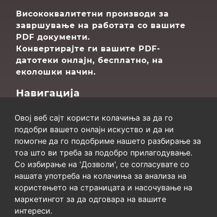
Висококвалитетни производи за
завршување на работата со вашите
PDF документи.
Конвертирајте ги вашите PDF-
датотеки онлајн, бесплатно, на
еколошки начин.
Навигација
Почетна
Овој веб сајт користи колачиња за да го
За Нас
подобри вашето онлајн искуство и да ни
Контакт
помогне да го подобриме нашето разбирање за
Мапа на сајтот
тоа што ви треба за подобро прилагодување.
Со избирање на 'Дозволи', се согласувате со
Приватност
нашата употреба на колачиња за анализа на
користењето на страницата и насочување на
Услови за користење
маркетингот за да одговара на вашите
Политика за приватност
интереси.