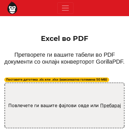
Excel во PDF
Претворете ги вашите табели во PDF
документи со онлајн конверторот GorillaPDF.
Поставете датотека .xls или .xlsx (максимална големина 50 MB)
Повлечете ги вашите фајлови овде или
Пребарај