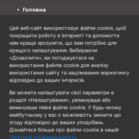
Головна
Про Нас
Контакти
Цей веб-сайт використовує файли cookie, щоб
Карта сайту
покращити роботу в Інтернеті та допомогти
нам краще зрозуміти, що вам потрібно для
Конфіденційність
кращого налаштування. Вибираючи
«Дозволити», ви погоджуєтеся на
Умови
використання файлів cookie для аналізу
Конфіденційність
використання сайту та націлювання маркетингу
Налаштування файлів cookie
відповідно до ваших інтересів.
Будьте першими, хто
Ви можете налаштувати свої параметри в
дізнається
розділі «Налаштування», увімкнувши або
вимкнувши певні файли cookie. У будь-якому
Підпишіться на новини
майбутньому у вас є можливість змінити цю
згоду відповідно до ваших уподобань.
Дізнайтеся більше про файли cookie в нашій
Політика конфіденційності
.