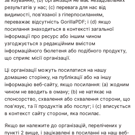
зв'язування); (b) організація не має незадовільних
результатів у нас; (c) перевага для нас від
видимості, пов'язаної з гіперпосиланням,
переважає відсутність GorillaPDF; і (d) якщо
посилання знаходиться в контексті загальної
інформації про ресурс або іншим чином
узгоджується з редакційним вмістом
інформаційного бюлетеня або подібного продукту,
що сприяє місії організації.
Ці організації можуть посилатися на нашу
домашню сторінку, на публікації або на іншу
інформацію веб-сайту, якщо посилання: (a) жодним
чином не вводить в оману; (b) не натякає на
спонсорство, схвалення або схвалення сторони, що
пов'язує, та її продуктів або послуг; і (c) вписується
в контекст сайту сторони, яка посилає.
Якщо ви належите до організацій, перелічених у
пункті 2 вище, і зацікавлені в посиланні на наш веб-