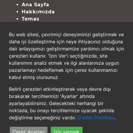
Ana Sayfa
Hakkımızda
Temas
Site Haritası
Bu web sitesi, çevrimiçi deneyiminizi geliştirmek ve
Mahremiyet
daha iyi özelleştirme için neye ihtiyacınız olduğuna
dair anlayışımızı geliştirmemize yardımcı olmak için
şartlar
çerezleri kullanır. 'İzin Ver'i seçtiğinizde, site
Mahremiyet
kullanımını analiz etmek ve ilgi alanlarınıza uygun
Çerez Ayarları
pazarlamayı hedeflemek için çerez kullanmamızı
kabul etmiş olursunuz.
İlk bilen sen ol
Belirli çerezleri etkinleştirerek veya devre dışı
Haberler için Abone Ol
bırakarak tercihlerinizi 'Ayarlar' altında
ayarlayabilirsiniz. Gelecekteki herhangi bir
noktada, bu onayı tercihlerinize uyacak şekilde
değiştirme seçeneğiniz vardır.
Gizlilik Politikası
.
Çerez Ayarları
İzin vermek