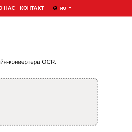
О НАС
КОНТАКТ
RU
айн-конвертера OCR.