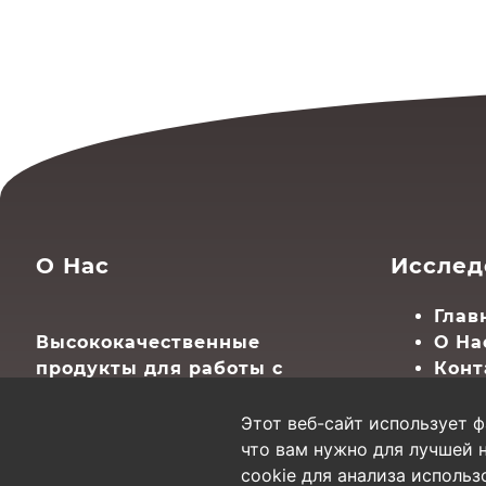
О Нас
Исслед
Глав
Высококачественные
О На
продукты для работы с
Конт
вашими PDF-документами.
Карт
Конвертируйте ваши PDF-
Этот веб-сайт использует ф
файлы онлайн, бесплатно и
что вам нужно для лучшей 
без вреда для окружающей
cookie для анализа исполь