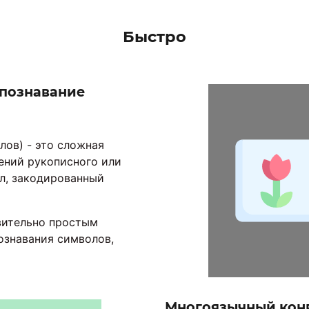
Быстро
спознавание
лов) - это сложная
ений рукописного или
йл, закодированный
вительно простым
ознавания символов,
Многоязычный кон