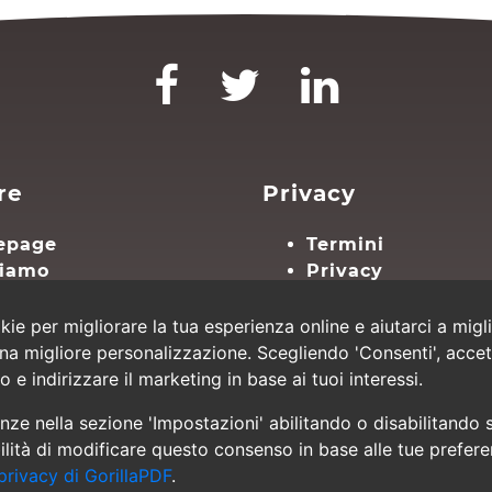
re
Privacy
epage
Termini
siamo
Privacy
atto
Impostazioni cook
a del sito
kie per migliorare la tua esperienza online e aiutarci a mig
una migliore personalizzazione. Scegliendo 'Consenti', accett
to e indirizzare il marketing in base ai tuoi interessi.
nze nella sezione 'Impostazioni' abilitando o disabilitando sp
lità di modificare questo consenso in base alle tue prefere
 privacy di GorillaPDF
.