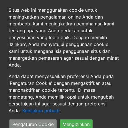
Beranda
Tentang
Situs web ini menggunakan cookie untuk
Kontak
meningkatkan pengalaman online Anda dan
Peta Situs
membantu kami meningkatkan pemahaman kami
tentang apa yang Anda perlukan untuk
Pribadi
penyesuaian yang lebih baik. Dengan memilih
'Izinkan', Anda menyetujui penggunaan cookie
Ketentuan
kami untuk menganalisis penggunaan situs dan
Pribadi
menargetkan pemasaran agar sesuai dengan minat
Pengaturan Cookie
Anda.
Jadilah Yang Pertama Tahu
Anda dapat menyesuaikan preferensi Anda pada
'Pengaturan Cookie' dengan mengaktifkan atau
Berlangganan Untuk Berita
menonaktifkan cookie tertentu. Di masa
mendatang, Anda memiliki opsi untuk mengubah
persetujuan ini agar sesuai dengan preferensi
Anda.
Kebijakan pribadi
.
Pengaturan Cookie
Mengizinkan